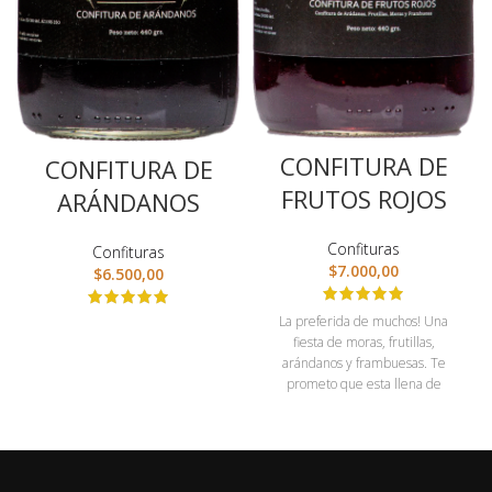
CONFITURA DE
CONFITURA DE
FRUTOS ROJOS
ARÁNDANOS
Confituras
Confituras
$
7.000,00
$
6.500,00
La preferida de muchos! Una
fiesta de moras, frutillas,
arándanos y frambuesas. Te
prometo que esta llena de
frutitas, te va a encantar! Ideal
para acompañar helados y
yogures, preparar postres,
topping para cereales o un super
rico smoothie!!!