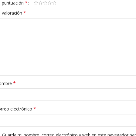
*
 puntuación
*
 valoración
*
ombre
*
rreo electrónico
Guarda mi nombre, correo electrónico y web en este navegador pa