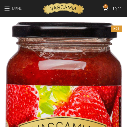
0
MENU
$
0,00
HOT