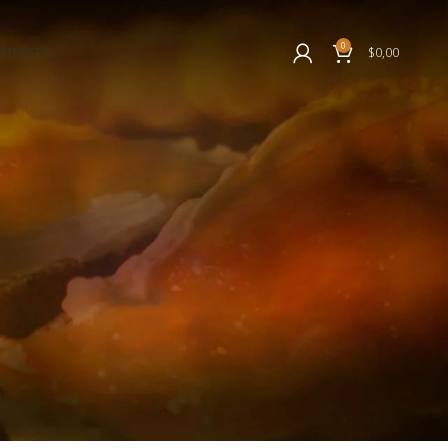
0
ONTACTO
$
0,00