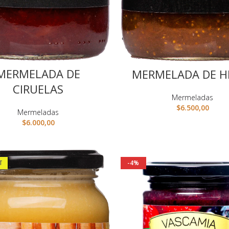
MERMELADA DE
MERMELADA DE H
CIRUELAS
Mermeladas
$
6.500,00
Mermeladas
$
6.000,00
T
-4%