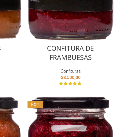
E
CONFITURA DE
FRAMBUESAS
Confituras
$
8.500,00
HOT