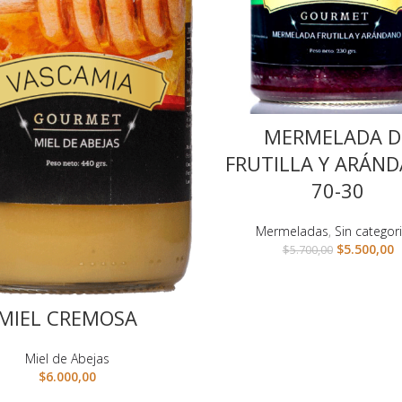
MERMELADA D
FRUTILLA Y ARÁN
70-30
Mermeladas
,
Sin categor
$
5.500,00
$
5.700,00
MIEL CREMOSA
Miel de Abejas
$
6.000,00