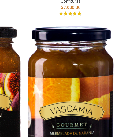
Confituras
$
7.000,00